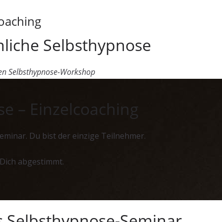
oaching
nliche Selbsthypnose
hen Selbsthypnose-Workshop
e – Einzelcoaching
eminar. Du bist der einzige Teilnehmer.
 Dich abgestimmt.
es Selbsthypnose-Seminar