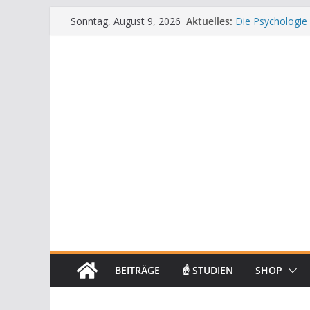
Zum
Aktuelles:
Die Psychologie
Sonntag, August 9, 2026
Inhalt
Die Wissenschaft
Mit positiven Af
springen
Die Wissenschaf
Achtsamkeit im A
BEITRÄGE
☝ STUDIEN
SHOP