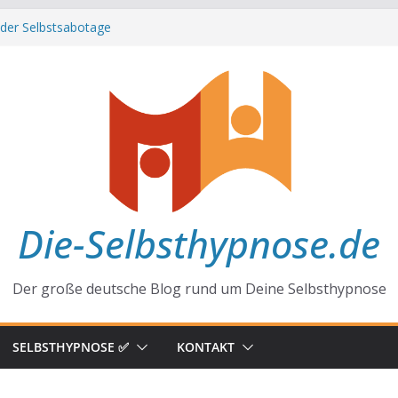
 der Selbstsabotage
 hinter Neugier und Kreativität
firmationen zu mehr Erfolg und Glück
t der Gewohnheiten
lltag
Die-Selbsthypnose.de
Der große deutsche Blog rund um Deine Selbsthypnose
SELBSTHYPNOSE ✅
KONTAKT