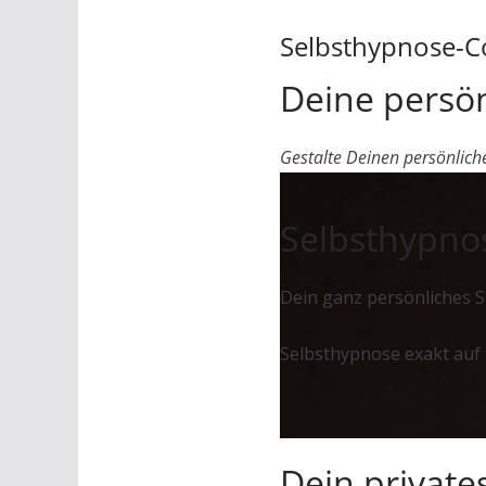
Selbsthypnose-C
Deine persö
Gestalte Deinen persönlic
Selbsthypnos
Dein ganz persönliches S
Selbsthypnose exakt auf
Dein privat