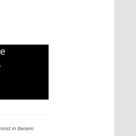
se
“
nnst in diesem