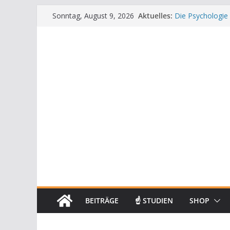
Zum
Aktuelles:
Die Psychologie
Sonntag, August 9, 2026
Inhalt
Die Wissenschaft
Mit positiven Af
springen
Die Wissenschaf
Achtsamkeit im A
BEITRÄGE
☝ STUDIEN
SHOP