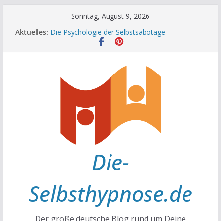
Zum
Sonntag, August 9, 2026
Inhalt
Aktuelles:
Die Psychologie der Selbstsabotage
springen
Die Wissenschaft hinter Neugier und Kreativität
Mit positiven Affirmationen zu mehr Erfolg und
Glück
Die Wissenschaft der Gewohnheiten
Achtsamkeit im Alltag
Die-
Selbsthypnose.de
Der große deutsche Blog rund um Deine