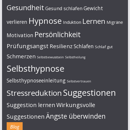
Gesundheit
Gewicht
Gesund schlafen
Hypnose
Lernen
verlieren
Induktion
Migräne
Persönlichkeit
Motivation
Prüfungsangst
Resilienz
Schlafen
Schlaf gut
Schmerzen
Selbstbewusstsein
Selbstheilung
Selbsthypnose
Selbsthypnoseeinleitung
Selbstvertrauen
Suggestionen
Stressreduktion
Suggestion lernen
Wirkungsvolle
Ängste überwinden
Suggestionen
Blog