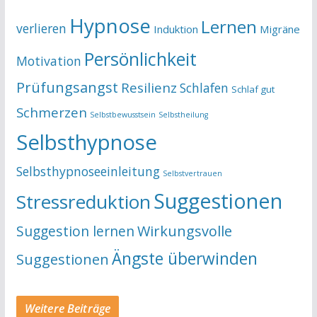
Hypnose
Lernen
verlieren
Induktion
Migräne
Persönlichkeit
Motivation
Prüfungsangst
Resilienz
Schlafen
Schlaf gut
Schmerzen
Selbstbewusstsein
Selbstheilung
Selbsthypnose
Selbsthypnoseeinleitung
Selbstvertrauen
Suggestionen
Stressreduktion
Suggestion lernen
Wirkungsvolle
Ängste überwinden
Suggestionen
Weitere Beiträge