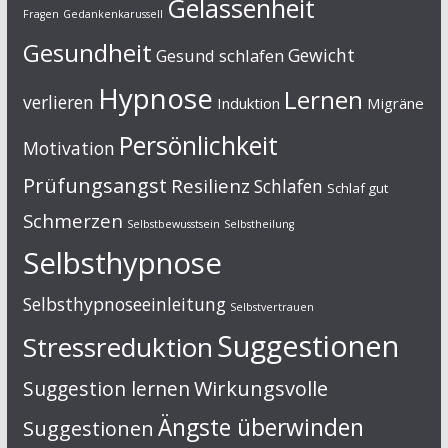
Gelassenheit
Fragen
Gedankenkarussell
Gesundheit
Gewicht
Gesund schlafen
Hypnose
Lernen
verlieren
Induktion
Migräne
Persönlichkeit
Motivation
Prüfungsangst
Resilienz
Schlafen
Schlaf gut
Schmerzen
Selbstbewusstsein
Selbstheilung
Selbsthypnose
Selbsthypnoseeinleitung
Selbstvertrauen
Suggestionen
Stressreduktion
Suggestion lernen
Wirkungsvolle
Ängste überwinden
Suggestionen