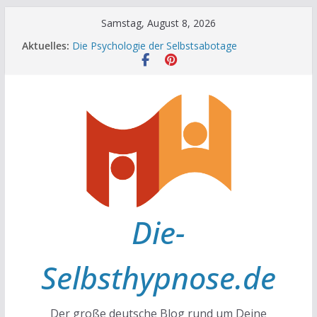
Zum
Samstag, August 8, 2026
Inhalt
Aktuelles:
Die Psychologie der Selbstsabotage
springen
Die Wissenschaft hinter Neugier und Kreativität
Mit positiven Affirmationen zu mehr Erfolg und
Glück
Die Wissenschaft der Gewohnheiten
Achtsamkeit im Alltag
Die-
Selbsthypnose.de
Der große deutsche Blog rund um Deine