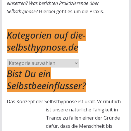
einsetzen? Was berichten Praktizierende über
Selbsthypnose?
Hierbei geht es um die Praxis.
Kategorien auf die-
selbsthypnose.de
Kategorien
Bist Du ein
auf
die-
Selbstbeeinflusser?
selbsthypnose.de
Das Konzept der Selbsthypnose ist uralt.
Vermutlich
ist unsere natürliche Fähigkeit in
Trance zu fallen einer der Gründe
dafür, dass die Menschheit bis