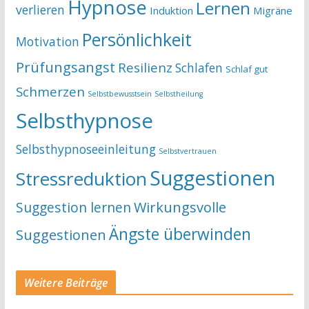
Hypnose
Lernen
verlieren
Induktion
Migräne
Persönlichkeit
Motivation
Prüfungsangst
Resilienz
Schlafen
Schlaf gut
Schmerzen
Selbstbewusstsein
Selbstheilung
Selbsthypnose
Selbsthypnoseeinleitung
Selbstvertrauen
Suggestionen
Stressreduktion
Suggestion lernen
Wirkungsvolle
Ängste überwinden
Suggestionen
Weitere Beiträge