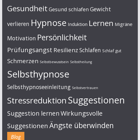
Gesundheit
Gewicht
Gesund schlafen
Hypnose
Lernen
verlieren
Induktion
Migräne
Persönlichkeit
Motivation
Prüfungsangst
Resilienz
Schlafen
Schlaf gut
Schmerzen
Selbstbewusstsein
Selbstheilung
Selbsthypnose
Selbsthypnoseeinleitung
Selbstvertrauen
Suggestionen
Stressreduktion
Suggestion lernen
Wirkungsvolle
Ängste überwinden
Suggestionen
Blog