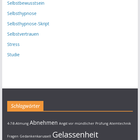
Selbstbewusstsein
Selbsthypnose
Selbsthypnose-Skript
Selbstvertrauen
Stress
Studie
Schlagwörter
Abnehmen
4-7-8-Atmung
Angst vor mündlicher Prüfung
Atemtechnik
Gelassenheit
Fragen
Gedankenkarussell