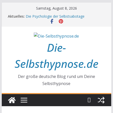
Zum
Samstag, August 8, 2026
Inhalt
Aktuelles:
Die Psychologie der Selbstsabotage
springen
Die Wissenschaft hinter Neugier und Kreativität
Mit positiven Affirmationen zu mehr Erfolg und
Glück
Die Wissenschaft der Gewohnheiten
Achtsamkeit im Alltag
Die-
Selbsthypnose.de
Der große deutsche Blog rund um Deine
Selbsthypnose