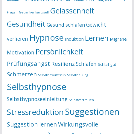
Gelassenheit
Fragen
Gedankenkarussell
Gesundheit
Gewicht
Gesund schlafen
Hypnose
Lernen
verlieren
Induktion
Migräne
Persönlichkeit
Motivation
Prüfungsangst
Resilienz
Schlafen
Schlaf gut
Schmerzen
Selbstbewusstsein
Selbstheilung
Selbsthypnose
Selbsthypnoseeinleitung
Selbstvertrauen
Suggestionen
Stressreduktion
Suggestion lernen
Wirkungsvolle