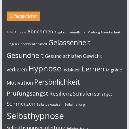
Schlagwörter
Abnehmen
4-7-8-Atmung
Angst vor mündlicher Prüfung
Atemtechnik
Gelassenheit
Fragen
Gedankenkarussell
Gesundheit
Gewicht
Gesund schlafen
Hypnose
Lernen
verlieren
Induktion
Migräne
Persönlichkeit
Motivation
Prüfungsangst
Resilienz
Schlafen
Schlaf gut
Schmerzen
Selbstbewusstsein
Selbstheilung
Selbsthypnose
Selbsthypnoseeinleitung
Selbstvertrauen