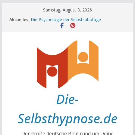
Zum
Samstag, August 8, 2026
Inhalt
Aktuelles:
Die Psychologie der Selbstsabotage
springen
Die Wissenschaft hinter Neugier und Kreativität
Mit positiven Affirmationen zu mehr Erfolg und
Glück
Die Wissenschaft der Gewohnheiten
Achtsamkeit im Alltag
Die-
Selbsthypnose.de
Der große deutsche Blog rund um Deine