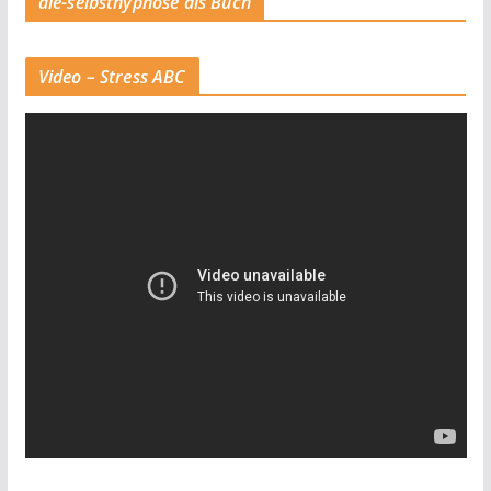
die-selbsthypnose als Buch
Video – Stress ABC