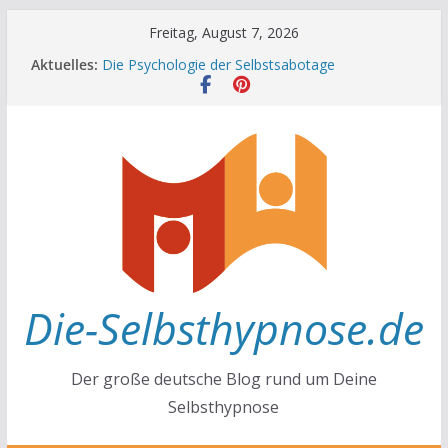
Zum
Freitag, August 7, 2026
Inhalt
Aktuelles:
Die Psychologie der Selbstsabotage
springen
Die Wissenschaft hinter Neugier und Kreativität
Mit positiven Affirmationen zu mehr Erfolg und
Glück
Die Wissenschaft der Gewohnheiten
Achtsamkeit im Alltag
Die-Selbsthypnose.de
Der große deutsche Blog rund um Deine
Selbsthypnose