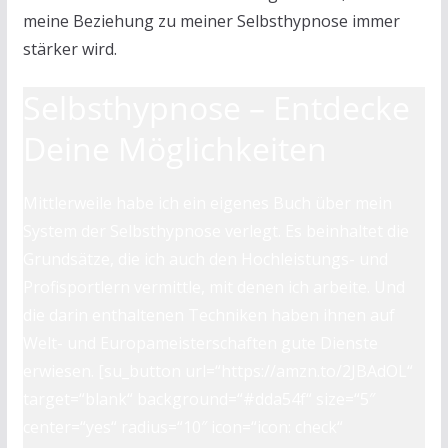
meine Beziehung zu meiner Selbsthypnose immer
stärker wird.
Selbsthypnose – Entdecke
Deine Möglichkeiten
Mittlerweile habe ich ein eigenes Buch über mein
System der Selbsthypnose verlegt. Es beinhaltet die
Grundsätze, die ich auch den Hochleistungs- und
Profisportlern vermittle, mit denen ich arbeite. Und
die darin enthaltenen Techniken haben ihnen auf
Welt- und Europameisterschaften gute Dienste
erwiesen. [su_button url=“https://amzn.to/2JBAdOL“
target=“blank“ background=“#dda54f“ size=“5″
center=“yes“ radius=“10″ icon=“icon: check“