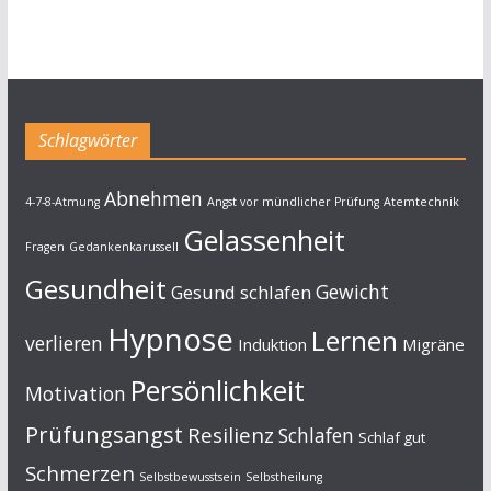
Schlagwörter
Abnehmen
4-7-8-Atmung
Angst vor mündlicher Prüfung
Atemtechnik
Gelassenheit
Fragen
Gedankenkarussell
Gesundheit
Gewicht
Gesund schlafen
Hypnose
Lernen
verlieren
Induktion
Migräne
Persönlichkeit
Motivation
Prüfungsangst
Resilienz
Schlafen
Schlaf gut
Schmerzen
Selbstbewusstsein
Selbstheilung