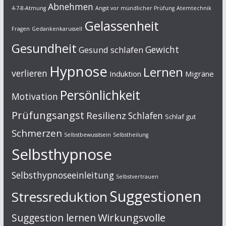
Abnehmen
4-7-8-Atmung
Angst vor mündlicher Prüfung
Atemtechnik
Gelassenheit
Fragen
Gedankenkarussell
Gesundheit
Gewicht
Gesund schlafen
Hypnose
Lernen
verlieren
Induktion
Migräne
Persönlichkeit
Motivation
Prüfungsangst
Resilienz
Schlafen
Schlaf gut
Schmerzen
Selbstbewusstsein
Selbstheilung
Selbsthypnose
Selbsthypnoseeinleitung
Selbstvertrauen
Suggestionen
Stressreduktion
Suggestion lernen
Wirkungsvolle