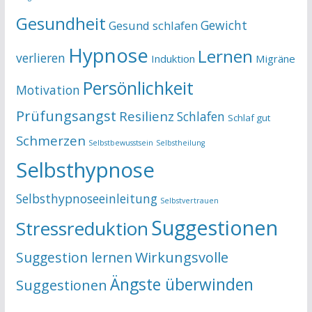
Gesundheit
Gewicht
Gesund schlafen
Hypnose
Lernen
verlieren
Induktion
Migräne
Persönlichkeit
Motivation
Prüfungsangst
Resilienz
Schlafen
Schlaf gut
Schmerzen
Selbstbewusstsein
Selbstheilung
Selbsthypnose
Selbsthypnoseeinleitung
Selbstvertrauen
Suggestionen
Stressreduktion
Suggestion lernen
Wirkungsvolle
Ängste überwinden
Suggestionen