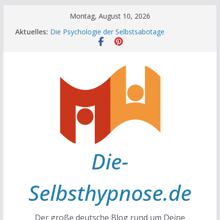
Zum
Montag, August 10, 2026
Inhalt
Aktuelles:
Die Psychologie der Selbstsabotage
springen
Die Wissenschaft hinter Neugier und Kreativität
Mit positiven Affirmationen zu mehr Erfolg und
Glück
Die Wissenschaft der Gewohnheiten
Achtsamkeit im Alltag
Die-
Selbsthypnose.de
Der große deutsche Blog rund um Deine