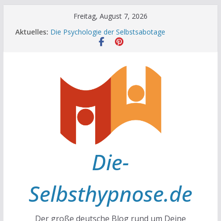
Zum
Freitag, August 7, 2026
Inhalt
Aktuelles:
Die Psychologie der Selbstsabotage
springen
Die Wissenschaft hinter Neugier und Kreativität
Mit positiven Affirmationen zu mehr Erfolg und
Glück
Die Wissenschaft der Gewohnheiten
Achtsamkeit im Alltag
Die-
Selbsthypnose.de
Der große deutsche Blog rund um Deine