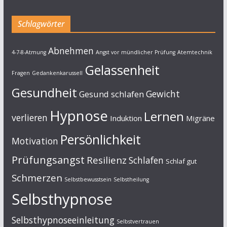
Schlagwörter
Abnehmen
4-7-8-Atmung
Angst vor mündlicher Prüfung
Atemtechnik
Gelassenheit
Fragen
Gedankenkarussell
Gesundheit
Gewicht
Gesund schlafen
Hypnose
Lernen
verlieren
Induktion
Migräne
Persönlichkeit
Motivation
Prüfungsangst
Resilienz
Schlafen
Schlaf gut
Schmerzen
Selbstbewusstsein
Selbstheilung
Selbsthypnose
Selbsthypnoseeinleitung
Selbstvertrauen