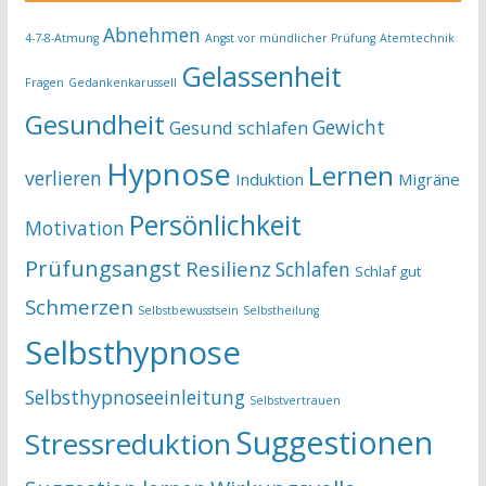
Abnehmen
4-7-8-Atmung
Angst vor mündlicher Prüfung
Atemtechnik
Gelassenheit
Fragen
Gedankenkarussell
Gesundheit
Gewicht
Gesund schlafen
Hypnose
Lernen
verlieren
Induktion
Migräne
Persönlichkeit
Motivation
Prüfungsangst
Resilienz
Schlafen
Schlaf gut
Schmerzen
Selbstbewusstsein
Selbstheilung
Selbsthypnose
Selbsthypnoseeinleitung
Selbstvertrauen
Suggestionen
Stressreduktion