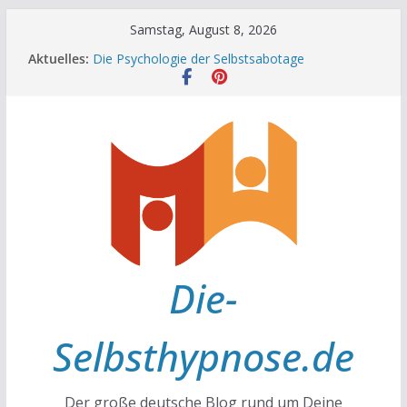
Zum
Samstag, August 8, 2026
Inhalt
Aktuelles:
Die Psychologie der Selbstsabotage
springen
Die Wissenschaft hinter Neugier und Kreativität
Mit positiven Affirmationen zu mehr Erfolg und
Glück
Die Wissenschaft der Gewohnheiten
Achtsamkeit im Alltag
Die-
Selbsthypnose.de
Der große deutsche Blog rund um Deine