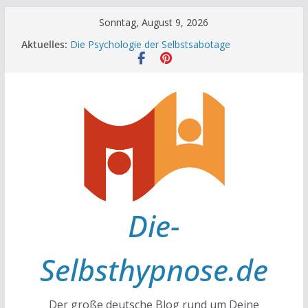
Zum
Sonntag, August 9, 2026
Achtsamkeit im Alltag
Inhalt
Aktuelles:
Die Psychologie der Selbstsabotage
springen
Die Wissenschaft hinter Neugier und Kreativität
Mit positiven Affirmationen zu mehr Erfolg und
Glück
Die Wissenschaft der Gewohnheiten
Die-
Selbsthypnose.de
Der große deutsche Blog rund um Deine