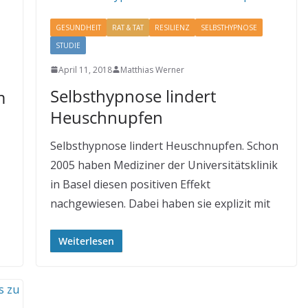
GESUNDHEIT
RAT & TAT
RESILIENZ
SELBSTHYPNOSE
STUDIE
April 11, 2018
Matthias Werner
Selbsthypnose lindert
m
Heuschnupfen
Selbsthypnose lindert Heuschnupfen. Schon
2005 haben Mediziner der Universitätsklinik
in Basel diesen positiven Effekt
nachgewiesen. Dabei haben sie explizit mit
Weiterlesen