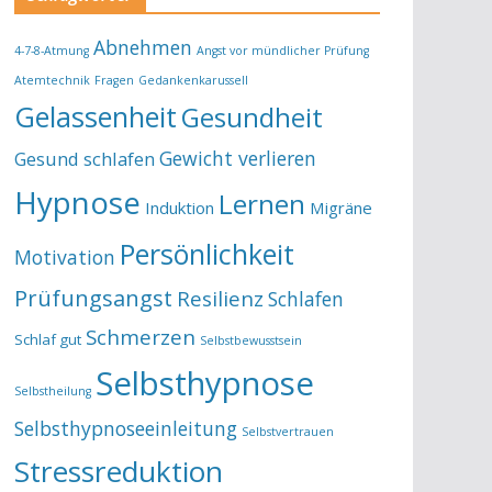
Abnehmen
4-7-8-Atmung
Angst vor mündlicher Prüfung
Atemtechnik
Fragen
Gedankenkarussell
Gelassenheit
Gesundheit
Gewicht verlieren
Gesund schlafen
Hypnose
Lernen
Induktion
Migräne
Persönlichkeit
Motivation
Prüfungsangst
Resilienz
Schlafen
Schmerzen
Schlaf gut
Selbstbewusstsein
Selbsthypnose
Selbstheilung
Selbsthypnoseeinleitung
Selbstvertrauen
Stressreduktion