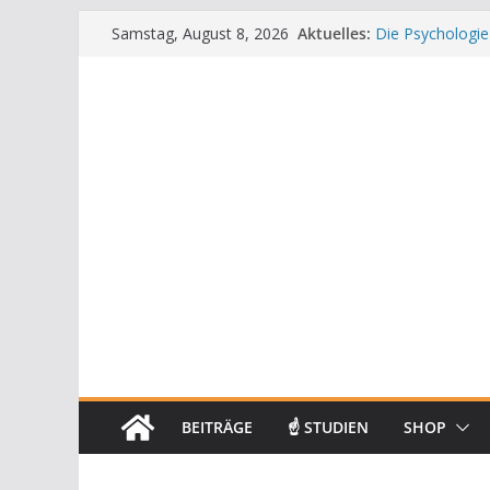
Zum
Aktuelles:
Die Psychologie
Samstag, August 8, 2026
Inhalt
Die Wissenschaft
Mit positiven A
springen
Die Wissenscha
Achtsamkeit im 
BEITRÄGE
☝ STUDIEN
SHOP