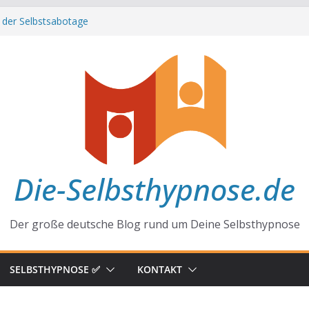
 der Selbstsabotage
 hinter Neugier und Kreativität
ffirmationen zu mehr Erfolg und Glück
ft der Gewohnheiten
Alltag
Die-Selbsthypnose.de
Der große deutsche Blog rund um Deine Selbsthypnose
SELBSTHYPNOSE ✅
KONTAKT