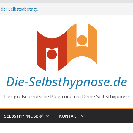
 der Selbstsabotage
 hinter Neugier und Kreativität
ffirmationen zu mehr Erfolg und Glück
ft der Gewohnheiten
Alltag
Die-Selbsthypnose.de
Der große deutsche Blog rund um Deine Selbsthypnose
SELBSTHYPNOSE ✅
KONTAKT