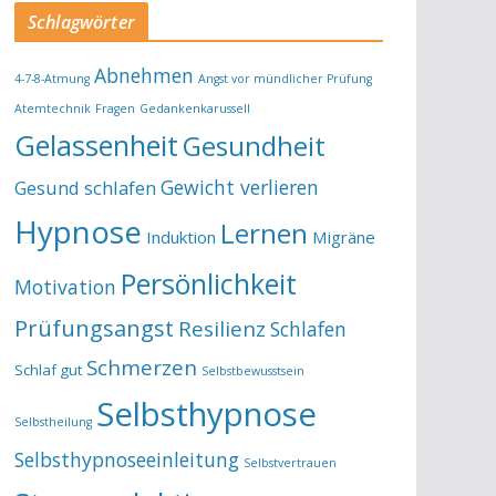
Schlagwörter
Abnehmen
4-7-8-Atmung
Angst vor mündlicher Prüfung
Atemtechnik
Fragen
Gedankenkarussell
Gelassenheit
Gesundheit
Gewicht verlieren
Gesund schlafen
Hypnose
Lernen
Induktion
Migräne
Persönlichkeit
Motivation
Prüfungsangst
Resilienz
Schlafen
Schmerzen
Schlaf gut
Selbstbewusstsein
Selbsthypnose
Selbstheilung
Selbsthypnoseeinleitung
Selbstvertrauen