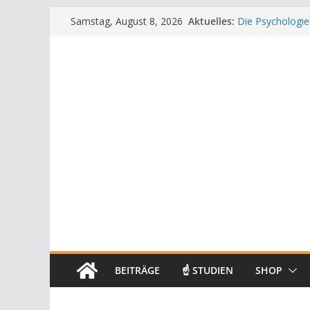
Zum
Aktuelles:
Die Psychologie
Samstag, August 8, 2026
Inhalt
Die Wissenschaft
Mit positiven A
springen
Die Wissenscha
Achtsamkeit im 
BEITRÄGE
☝ STUDIEN
SHOP