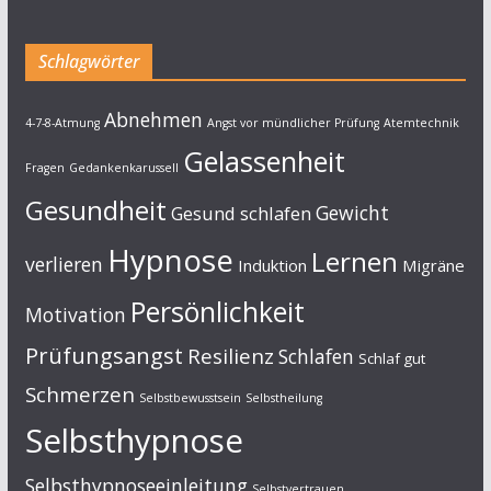
Schlagwörter
Abnehmen
4-7-8-Atmung
Angst vor mündlicher Prüfung
Atemtechnik
Gelassenheit
Fragen
Gedankenkarussell
Gesundheit
Gewicht
Gesund schlafen
Hypnose
Lernen
verlieren
Induktion
Migräne
Persönlichkeit
Motivation
Prüfungsangst
Resilienz
Schlafen
Schlaf gut
Schmerzen
Selbstbewusstsein
Selbstheilung
Selbsthypnose
Selbsthypnoseeinleitung
Selbstvertrauen