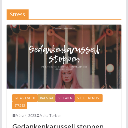
Stress
GELASSENHEIT
RAT & TAT
SCHLAFEN
SELBSTHYPNOSE
STRESS
März 4, 2023
Malte Torben
Gedankenkarussell stoppen