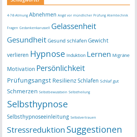
Abnehmen
4-7-8-Atmung
Angst vor mündlicher Prüfung
Atemtechnik
Gelassenheit
Fragen
Gedankenkarussell
Gesundheit
Gewicht
Gesund schlafen
Hypnose
Lernen
verlieren
Induktion
Migräne
Persönlichkeit
Motivation
Prüfungsangst
Resilienz
Schlafen
Schlaf gut
Schmerzen
Selbstbewusstsein
Selbstheilung
Selbsthypnose
Selbsthypnoseeinleitung
Selbstvertrauen
Suggestionen
Stressreduktion