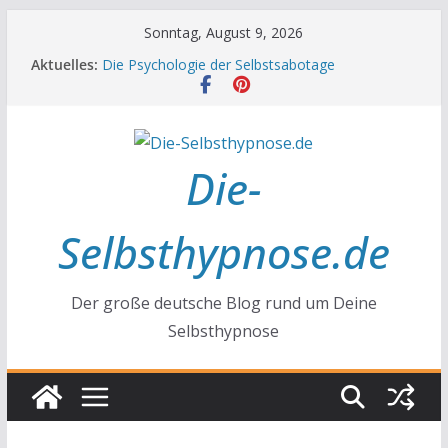
Zum
Sonntag, August 9, 2026
Inhalt
Aktuelles:
Die Psychologie der Selbstsabotage
springen
Die Wissenschaft hinter Neugier und Kreativität
Mit positiven Affirmationen zu mehr Erfolg und
Glück
Die Wissenschaft der Gewohnheiten
Achtsamkeit im Alltag
Die-
Selbsthypnose.de
Der große deutsche Blog rund um Deine
Selbsthypnose