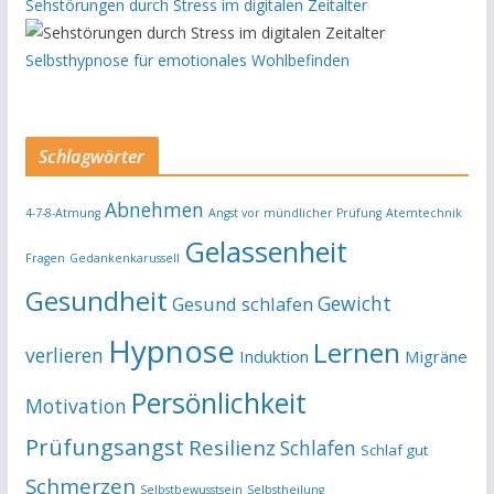
Sehstörungen durch Stress im digitalen Zeitalter
Selbsthypnose für emotionales Wohlbefinden
Schlagwörter
Abnehmen
4-7-8-Atmung
Angst vor mündlicher Prüfung
Atemtechnik
Gelassenheit
Fragen
Gedankenkarussell
Gesundheit
Gewicht
Gesund schlafen
Hypnose
Lernen
verlieren
Induktion
Migräne
Persönlichkeit
Motivation
Prüfungsangst
Resilienz
Schlafen
Schlaf gut
Schmerzen
Selbstbewusstsein
Selbstheilung