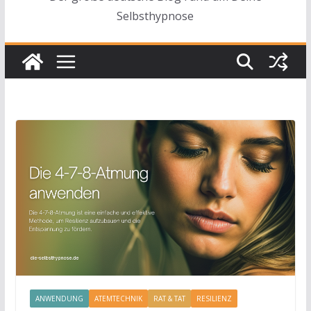
Selbsthypnose
ANWENDUNG
ATEMTECHNIK
RAT & TAT
RESILIENZ