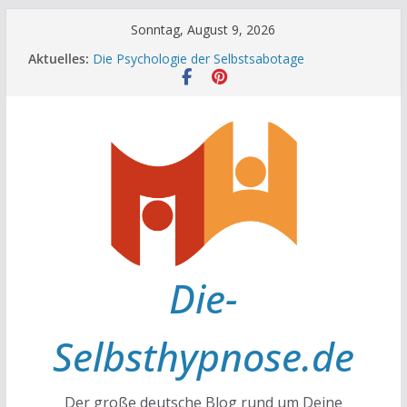
Zum
Sonntag, August 9, 2026
Achtsamkeit im Alltag
Inhalt
Aktuelles:
Die Psychologie der Selbstsabotage
springen
Die Wissenschaft hinter Neugier und Kreativität
Mit positiven Affirmationen zu mehr Erfolg und
Glück
Die Wissenschaft der Gewohnheiten
Die-
Selbsthypnose.de
Der große deutsche Blog rund um Deine