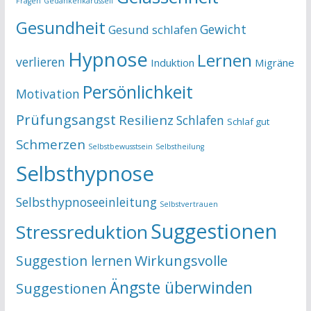
Fragen
Gedankenkarussell
Gesundheit
Gewicht
Gesund schlafen
Hypnose
Lernen
verlieren
Induktion
Migräne
Persönlichkeit
Motivation
Prüfungsangst
Resilienz
Schlafen
Schlaf gut
Schmerzen
Selbstbewusstsein
Selbstheilung
Selbsthypnose
Selbsthypnoseeinleitung
Selbstvertrauen
Suggestionen
Stressreduktion
Suggestion lernen
Wirkungsvolle
Ängste überwinden
Suggestionen