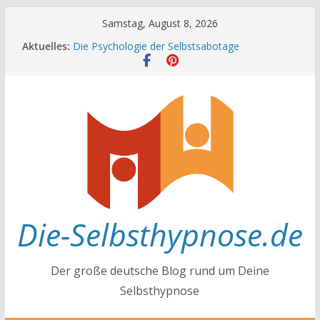
Zum
Samstag, August 8, 2026
Inhalt
Aktuelles:
Die Psychologie der Selbstsabotage
springen
Die Wissenschaft hinter Neugier und Kreativität
Mit positiven Affirmationen zu mehr Erfolg und
Glück
Die Wissenschaft der Gewohnheiten
Achtsamkeit im Alltag
Die-Selbsthypnose.de
Der große deutsche Blog rund um Deine
Selbsthypnose