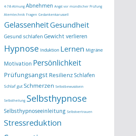
Abnehmen
4-7-8-Atmung
Angst vor mündlicher Prüfung
Atemtechnik
Fragen
Gedankenkarussell
Gelassenheit
Gesundheit
Gewicht verlieren
Gesund schlafen
Hypnose
Lernen
Induktion
Migräne
Persönlichkeit
Motivation
Prüfungsangst
Resilienz
Schlafen
Schmerzen
Schlaf gut
Selbstbewusstsein
Selbsthypnose
Selbstheilung
Selbsthypnoseeinleitung
Selbstvertrauen
Stressreduktion