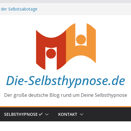
 der Selbstsabotage
 hinter Neugier und Kreativität
ffirmationen zu mehr Erfolg und Glück
ft der Gewohnheiten
Alltag
Die-Selbsthypnose.de
Der große deutsche Blog rund um Deine Selbsthypnose
SELBSTHYPNOSE ✅
KONTAKT