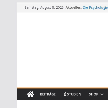
Zum
Aktuelles:
Die Psychologie
Samstag, August 8, 2026
Inhalt
Die Wissenschaft
Mit positiven A
springen
Die Wissenscha
Achtsamkeit im 
BEITRÄGE
☝ STUDIEN
SHOP