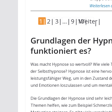
Weiterlesen a
1
2
3
…
9
10
Weiter
Grundlagen der Hypno
funktioniert es?
Was macht Hypnose so wertvoll? Wie viele Te
der Selbsthypnose? Hypnose ist eine hervorr
leistungsfähiger Weg, um in den Zustand
und Emotionen loszulassen und um mental
Die Grundlagen der Hypnose sind sehr leic
Themen helfen, wie zum Beispiel Schmerzl