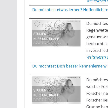
Weiterlesen a
Du möchtest etwas lernen? Hoffentlich re
Du möchtest
Regenwetter
genauer wis
beobachtet 
in verschie
Weiterlesen a
Du möchtest Dich besser kennenlernen?
Du möchtest
welcher For
Forscher na
Forscher li
Gruppe benut