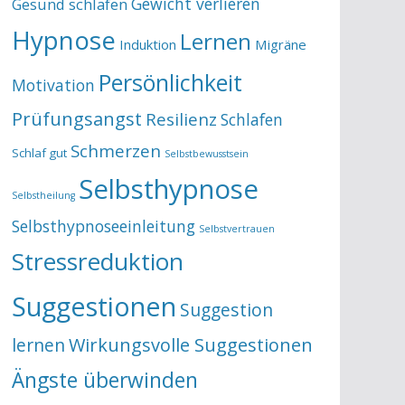
Gewicht verlieren
Gesund schlafen
Hypnose
Lernen
Induktion
Migräne
Persönlichkeit
Motivation
Prüfungsangst
Resilienz
Schlafen
Schmerzen
Schlaf gut
Selbstbewusstsein
Selbsthypnose
Selbstheilung
Selbsthypnoseeinleitung
Selbstvertrauen
Stressreduktion
Suggestionen
Suggestion
lernen
Wirkungsvolle Suggestionen
Ängste überwinden