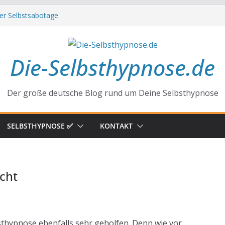
er Selbstsabotage
hinter Neugier und Kreativität
irmationen zu mehr Erfolg und Glück
 der Gewohnheiten
ltag
Die-Selbsthypnose.de
Der große deutsche Blog rund um Deine Selbsthypnose
SELBSTHYPNOSE ✅
KONTAKT
cht
sthypnose ebenfalls sehr geholfen. Denn wie vor