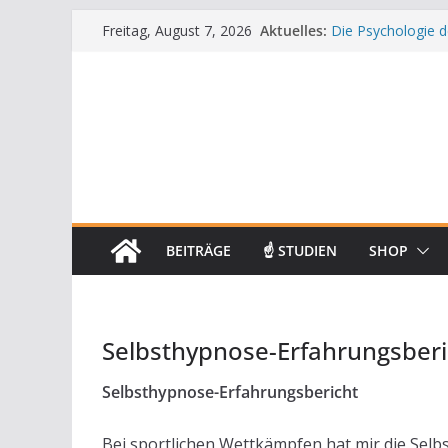
Zum
Aktuelles:
Die Psychologie d
Freitag, August 7, 2026
Inhalt
Die Wissenschaft 
Mit positiven Aff
springen
Die Wissenschaft
Achtsamkeit im Al
BEITRÄGE
☝ STUDIEN
SHOP
Selbsthypnose-Erfahrungsberi
Selbsthypnose-Erfahrungsbericht
Bei sportlichen Wettkämpfen hat mir die Selb