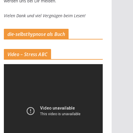
werden uns bei Dir melden.
Vielen Dank und viel Vergnügen beim Lesen!
die-selbsthypnose als Buch
Video – Stress ABC