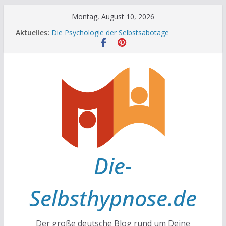
Zum
Montag, August 10, 2026
Inhalt
Aktuelles:
Die Psychologie der Selbstsabotage
springen
Die Wissenschaft hinter Neugier und Kreativität
Mit positiven Affirmationen zu mehr Erfolg und
Glück
Die Wissenschaft der Gewohnheiten
Achtsamkeit im Alltag
Die-
Selbsthypnose.de
Der große deutsche Blog rund um Deine