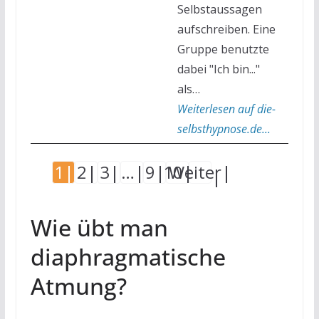
Selbstaussagen
aufschreiben. Eine
Gruppe benutzte
dabei "Ich bin..."
als…
Weiterlesen auf die-
selbsthypnose.de...
1
2
3
…
9
10
Weiter
Wie übt man
diaphragmatische
Atmung?