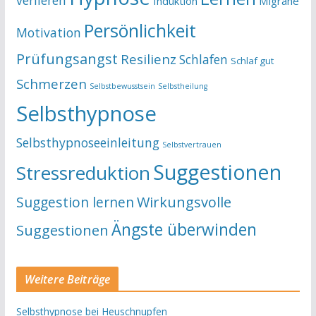
verlieren
Induktion
Migräne
Persönlichkeit
Motivation
Prüfungsangst
Resilienz
Schlafen
Schlaf gut
Schmerzen
Selbstbewusstsein
Selbstheilung
Selbsthypnose
Selbsthypnoseeinleitung
Selbstvertrauen
Suggestionen
Stressreduktion
Suggestion lernen
Wirkungsvolle
Ängste überwinden
Suggestionen
Weitere Beiträge
Selbsthypnose bei Heuschnupfen