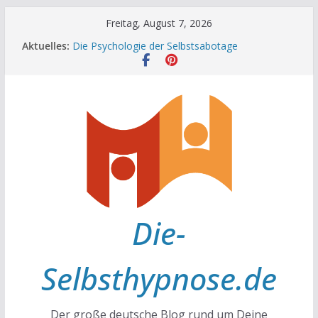
Zum
Freitag, August 7, 2026
Inhalt
Aktuelles:
Die Psychologie der Selbstsabotage
springen
Die Wissenschaft hinter Neugier und Kreativität
Mit positiven Affirmationen zu mehr Erfolg und
Glück
Die Wissenschaft der Gewohnheiten
Achtsamkeit im Alltag
Die-
Selbsthypnose.de
Der große deutsche Blog rund um Deine