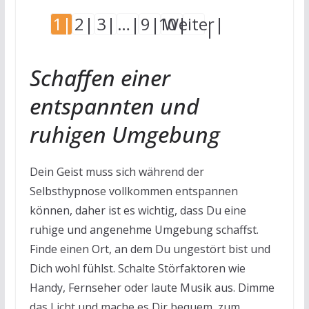
1
2
3
…
9
10
Weiter
Schaffen einer
entspannten und
ruhigen Umgebung
Dein Geist muss sich während der
Selbsthypnose vollkommen entspannen
können, daher ist es wichtig, dass Du eine
ruhige und angenehme Umgebung schaffst.
Finde einen Ort, an dem Du ungestört bist und
Dich wohl fühlst. Schalte Störfaktoren wie
Handy, Fernseher oder laute Musik aus. Dimme
das Licht und mache es Dir bequem, zum