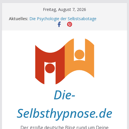
Zum
Freitag, August 7, 2026
Inhalt
Aktuelles:
Die Psychologie der Selbstsabotage
springen
Die Wissenschaft hinter Neugier und Kreativität
Mit positiven Affirmationen zu mehr Erfolg und
Glück
Die Wissenschaft der Gewohnheiten
Achtsamkeit im Alltag
Die-
Selbsthypnose.de
Der große deutsche Blog rund um Deine