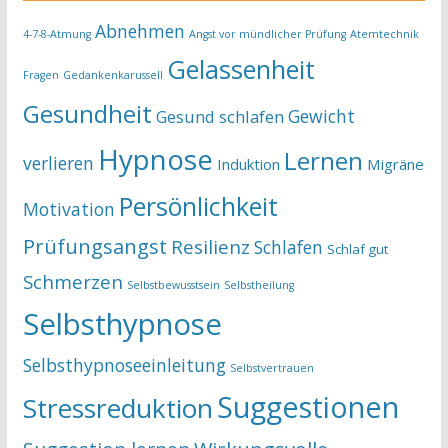
Abnehmen
4-7-8-Atmung
Angst vor mündlicher Prüfung
Atemtechnik
Gelassenheit
Fragen
Gedankenkarussell
Gesundheit
Gewicht
Gesund schlafen
Hypnose
Lernen
verlieren
Induktion
Migräne
Persönlichkeit
Motivation
Prüfungsangst
Resilienz
Schlafen
Schlaf gut
Schmerzen
Selbstbewusstsein
Selbstheilung
Selbsthypnose
Selbsthypnoseeinleitung
Selbstvertrauen
Suggestionen
Stressreduktion