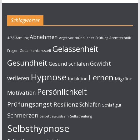
Schlagwörter
Abnehmen
4-7-8-Atmung
Angst vor mündlicher Prüfung
Atemtechnik
Gelassenheit
Fragen
Gedankenkarussell
Gesundheit
Gewicht
Gesund schlafen
Hypnose
Lernen
verlieren
Induktion
Migräne
Persönlichkeit
Motivation
Prüfungsangst
Resilienz
Schlafen
Schlaf gut
Schmerzen
Selbstbewusstsein
Selbstheilung
Selbsthypnose