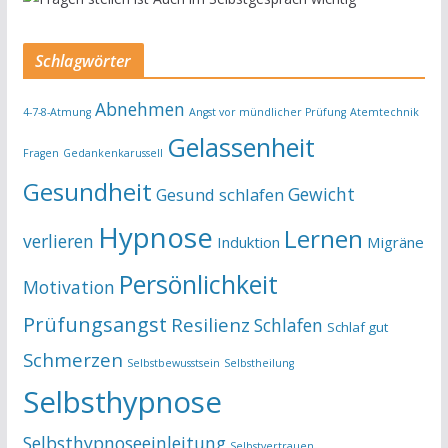
Schlagwörter
Abnehmen
4-7-8-Atmung
Angst vor mündlicher Prüfung
Atemtechnik
Gelassenheit
Fragen
Gedankenkarussell
Gesundheit
Gewicht
Gesund schlafen
Hypnose
Lernen
verlieren
Induktion
Migräne
Persönlichkeit
Motivation
Prüfungsangst
Resilienz
Schlafen
Schlaf gut
Schmerzen
Selbstbewusstsein
Selbstheilung
Selbsthypnose
Selbsthypnoseeinleitung
Selbstvertrauen