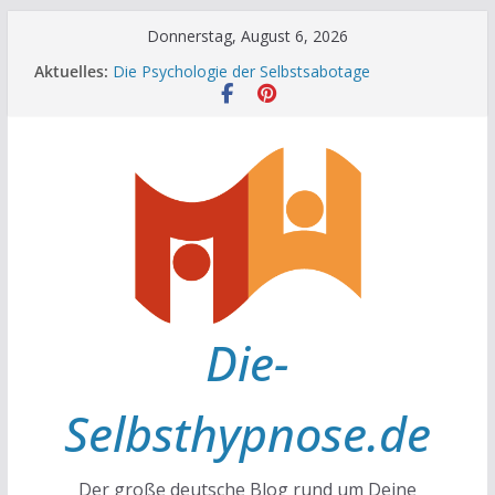
Zum
Donnerstag, August 6, 2026
Inhalt
Aktuelles:
Die Psychologie der Selbstsabotage
springen
Die Wissenschaft hinter Neugier und Kreativität
Mit positiven Affirmationen zu mehr Erfolg und
Glück
Die Wissenschaft der Gewohnheiten
Achtsamkeit im Alltag
Die-
Selbsthypnose.de
Der große deutsche Blog rund um Deine