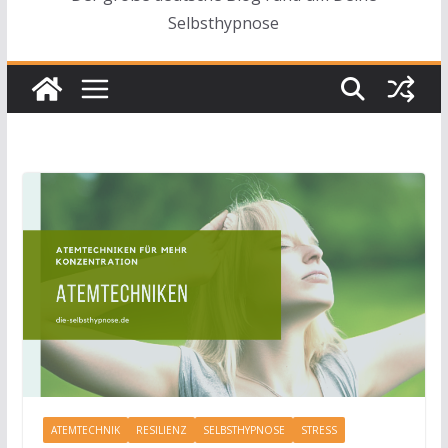
Selbsthypnose
ATEMTECHNIK
RESILIENZ
SELBSTHYPNOSE
STRESS