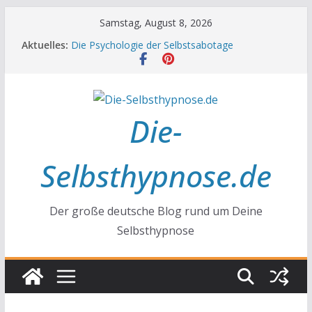
Zum
Samstag, August 8, 2026
Inhalt
Aktuelles:
Die Psychologie der Selbstsabotage
springen
Die Wissenschaft hinter Neugier und Kreativität
Mit positiven Affirmationen zu mehr Erfolg und
Glück
Die Wissenschaft der Gewohnheiten
Achtsamkeit im Alltag
Die-
Selbsthypnose.de
Der große deutsche Blog rund um Deine
Selbsthypnose