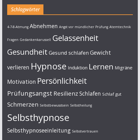
Schlagwörter
Abnehmen
4-7-8-Atmung
Angst vor mündlicher Prüfung
Atemtechnik
Gelassenheit
Fragen
Gedankenkarussell
Gesundheit
Gewicht
Gesund schlafen
Hypnose
Lernen
verlieren
Induktion
Migräne
Persönlichkeit
Motivation
Prüfungsangst
Resilienz
Schlafen
Schlaf gut
Schmerzen
Selbstbewusstsein
Selbstheilung
Selbsthypnose
Selbsthypnoseeinleitung
Selbstvertrauen