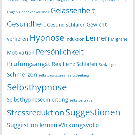
Gelassenheit
Fragen
Gedankenkarussell
Gesundheit
Gewicht
Gesund schlafen
Hypnose
Lernen
verlieren
Induktion
Migräne
Persönlichkeit
Motivation
Prüfungsangst
Resilienz
Schlafen
Schlaf gut
Schmerzen
Selbstbewusstsein
Selbstheilung
Selbsthypnose
Selbsthypnoseeinleitung
Selbstvertrauen
Suggestionen
Stressreduktion
Suggestion lernen
Wirkungsvolle