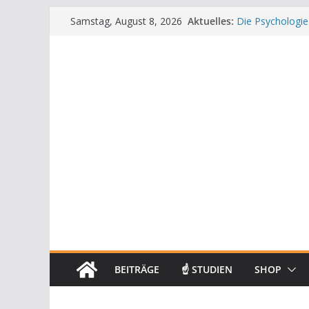
Zum
Aktuelles:
Die Psychologie
Samstag, August 8, 2026
Inhalt
Die Wissenschaft
Mit positiven A
springen
Die Wissenscha
Achtsamkeit im 
BEITRÄGE
☝ STUDIEN
SHOP