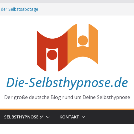
 der Selbstsabotage
 hinter Neugier und Kreativität
ffirmationen zu mehr Erfolg und Glück
ft der Gewohnheiten
Alltag
Die-Selbsthypnose.de
Der große deutsche Blog rund um Deine Selbsthypnose
SELBSTHYPNOSE ✅
KONTAKT