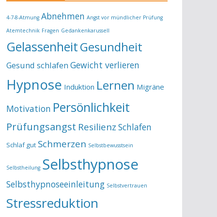
Abnehmen
4-7-8-Atmung
Angst vor mündlicher Prüfung
Atemtechnik
Fragen
Gedankenkarussell
Gelassenheit
Gesundheit
Gewicht verlieren
Gesund schlafen
Hypnose
Lernen
Induktion
Migräne
Persönlichkeit
Motivation
Prüfungsangst
Resilienz
Schlafen
Schmerzen
Schlaf gut
Selbstbewusstsein
Selbsthypnose
Selbstheilung
Selbsthypnoseeinleitung
Selbstvertrauen
Stressreduktion