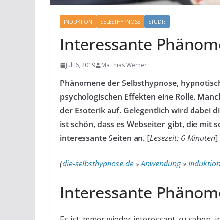
INDUKTION
SELBSTHYPNOSE
STUDIE
Interessante Phänom
Juli 6, 2019
Matthias Werner
Phänomene der Selbsthypnose, hypnotische
psychologischen Effekten eine Rolle. Manc
der Esoterik auf. Gelegentlich wird dabei 
ist schön, dass es Webseiten gibt, die mit 
interessante Seiten an.
[
Lesezeit: 6 Minuten
]
(
die-selbsthypnose.de
»
Anwendung
»
Induktio
Interessante Phänom
Es ist immer wieder interessant zu sehen, in