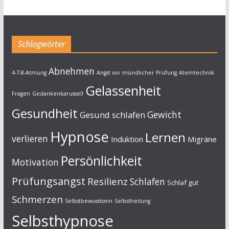
Schlagwörter
Abnehmen
4-7-8-Atmung
Angst vor mündlicher Prüfung
Atemtechnik
Gelassenheit
Fragen
Gedankenkarussell
Gesundheit
Gewicht
Gesund schlafen
Hypnose
Lernen
verlieren
Induktion
Migräne
Persönlichkeit
Motivation
Prüfungsangst
Resilienz
Schlafen
Schlaf gut
Schmerzen
Selbstbewusstsein
Selbstheilung
Selbsthypnose