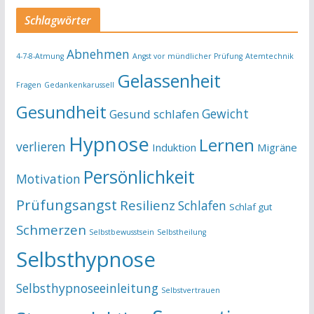
Schlagwörter
Abnehmen
4-7-8-Atmung
Angst vor mündlicher Prüfung
Atemtechnik
Gelassenheit
Fragen
Gedankenkarussell
Gesundheit
Gewicht
Gesund schlafen
Hypnose
Lernen
verlieren
Induktion
Migräne
Persönlichkeit
Motivation
Prüfungsangst
Resilienz
Schlafen
Schlaf gut
Schmerzen
Selbstbewusstsein
Selbstheilung
Selbsthypnose
Selbsthypnoseeinleitung
Selbstvertrauen