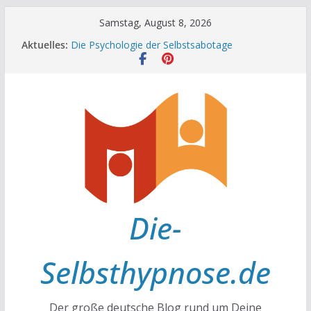
Zum
Samstag, August 8, 2026
Inhalt
Aktuelles:
Die Psychologie der Selbstsabotage
springen
Die Wissenschaft hinter Neugier und Kreativität
Mit positiven Affirmationen zu mehr Erfolg und
Glück
Die Wissenschaft der Gewohnheiten
Achtsamkeit im Alltag
Die-
Selbsthypnose.de
Der große deutsche Blog rund um Deine