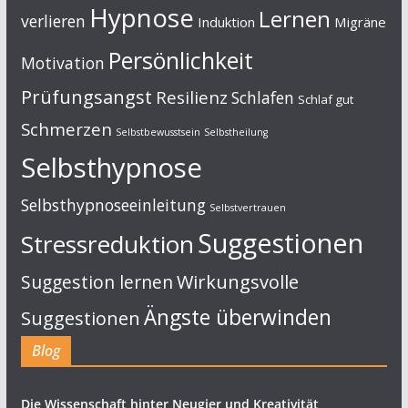
Hypnose
Lernen
verlieren
Induktion
Migräne
Persönlichkeit
Motivation
Prüfungsangst
Resilienz
Schlafen
Schlaf gut
Schmerzen
Selbstbewusstsein
Selbstheilung
Selbsthypnose
Selbsthypnoseeinleitung
Selbstvertrauen
Suggestionen
Stressreduktion
Suggestion lernen
Wirkungsvolle
Ängste überwinden
Suggestionen
Blog
Die Wissenschaft hinter Neugier und Kreativität