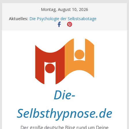
Zum
Montag, August 10, 2026
Inhalt
Achtsamkeit im Alltag
Aktuelles:
springen
Die Psychologie der Selbstsabotage
Die Wissenschaft hinter Neugier und Kreativität
Mit positiven Affirmationen zu mehr Erfolg und
Glück
Die Wissenschaft der Gewohnheiten
Die-
Selbsthypnose.de
Der große deutsche Blog rund um Deine