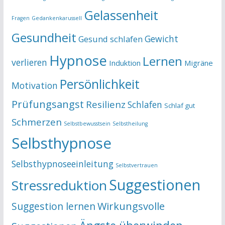
Gelassenheit
Fragen
Gedankenkarussell
Gesundheit
Gewicht
Gesund schlafen
Hypnose
Lernen
verlieren
Induktion
Migräne
Persönlichkeit
Motivation
Prüfungsangst
Resilienz
Schlafen
Schlaf gut
Schmerzen
Selbstbewusstsein
Selbstheilung
Selbsthypnose
Selbsthypnoseeinleitung
Selbstvertrauen
Suggestionen
Stressreduktion
Suggestion lernen
Wirkungsvolle