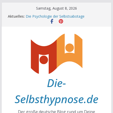
Zum
Samstag, August 8, 2026
Achtsamkeit im Alltag
Inhalt
Aktuelles:
Die Psychologie der Selbstsabotage
springen
Die Wissenschaft hinter Neugier und Kreativität
Mit positiven Affirmationen zu mehr Erfolg und
Glück
Die Wissenschaft der Gewohnheiten
Die-
Selbsthypnose.de
Der große deutsche Blog rund um Deine