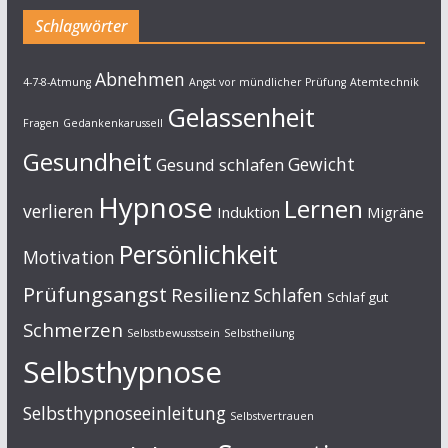
Schlagwörter
Abnehmen
4-7-8-Atmung
Angst vor mündlicher Prüfung
Atemtechnik
Gelassenheit
Fragen
Gedankenkarussell
Gesundheit
Gewicht
Gesund schlafen
Hypnose
Lernen
verlieren
Induktion
Migräne
Persönlichkeit
Motivation
Prüfungsangst
Resilienz
Schlafen
Schlaf gut
Schmerzen
Selbstbewusstsein
Selbstheilung
Selbsthypnose
Selbsthypnoseeinleitung
Selbstvertrauen