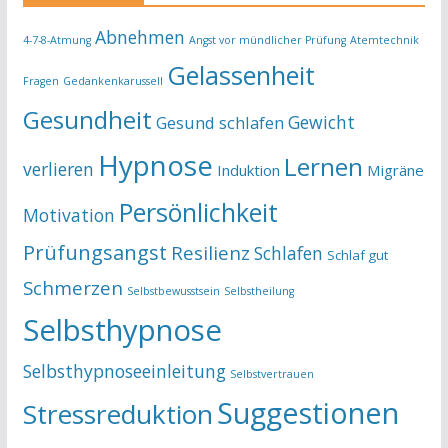
Abnehmen
4-7-8-Atmung
Angst vor mündlicher Prüfung
Atemtechnik
Gelassenheit
Fragen
Gedankenkarussell
Gesundheit
Gewicht
Gesund schlafen
Hypnose
Lernen
verlieren
Induktion
Migräne
Persönlichkeit
Motivation
Prüfungsangst
Resilienz
Schlafen
Schlaf gut
Schmerzen
Selbstbewusstsein
Selbstheilung
Selbsthypnose
Selbsthypnoseeinleitung
Selbstvertrauen
Suggestionen
Stressreduktion