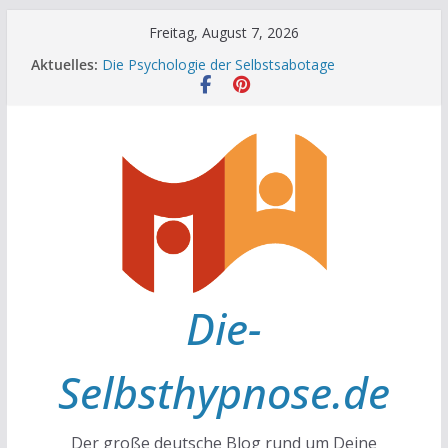
Zum
Freitag, August 7, 2026
Inhalt
Aktuelles:
Die Psychologie der Selbstsabotage
springen
Die Wissenschaft hinter Neugier und Kreativität
Mit positiven Affirmationen zu mehr Erfolg und
Glück
Die Wissenschaft der Gewohnheiten
Achtsamkeit im Alltag
Die-
Selbsthypnose.de
Der große deutsche Blog rund um Deine