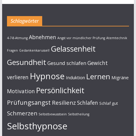
Schlagwörter
Abnehmen
4-7-8-Atmung
Angst vor mündlicher Prüfung
Atemtechnik
Gelassenheit
Fragen
Gedankenkarussell
Gesundheit
Gewicht
Gesund schlafen
Hypnose
Lernen
verlieren
Induktion
Migräne
Persönlichkeit
Motivation
Prüfungsangst
Resilienz
Schlafen
Schlaf gut
Schmerzen
Selbstbewusstsein
Selbstheilung
Selbsthypnose