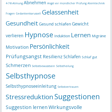
Abnehmen
4-7-8-Atmung
Angst vor mündlicher Prüfung
Atemtechnik
Gelassenheit
Fragen
Gedankenkarussell
Gesundheit
Gewicht
Gesund schlafen
Hypnose
Lernen
verlieren
Induktion
Migräne
Persönlichkeit
Motivation
Prüfungsangst
Resilienz
Schlafen
Schlaf gut
Schmerzen
Selbstbewusstsein
Selbstheilung
Selbsthypnose
Selbsthypnoseeinleitung
Selbstvertrauen
Suggestionen
Stressreduktion
Suggestion lernen
Wirkungsvolle