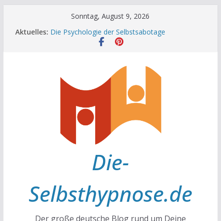
Zum
Sonntag, August 9, 2026
Inhalt
Aktuelles:
Die Psychologie der Selbstsabotage
springen
Die Wissenschaft hinter Neugier und Kreativität
Mit positiven Affirmationen zu mehr Erfolg und
Glück
Die Wissenschaft der Gewohnheiten
Achtsamkeit im Alltag
Die-
Selbsthypnose.de
Der große deutsche Blog rund um Deine