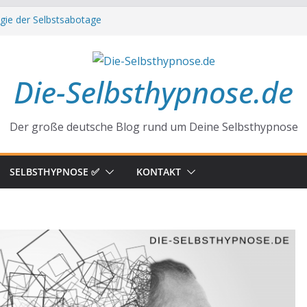
gie der Selbstsabotage
aft hinter Neugier und Kreativität
n Affirmationen zu mehr Erfolg und Glück
chaft der Gewohnheiten
im Alltag
Die-Selbsthypnose.de
Der große deutsche Blog rund um Deine Selbsthypnose
SELBSTHYPNOSE ✅
KONTAKT