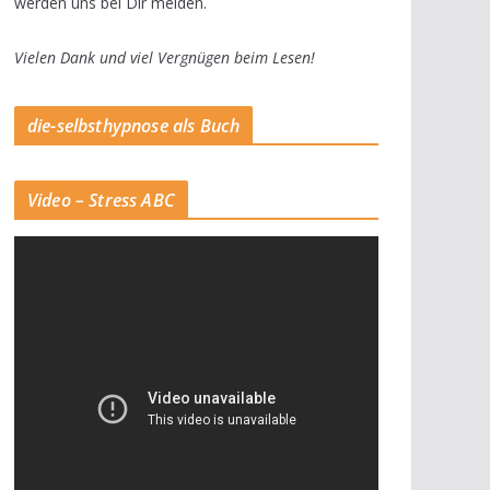
werden uns bei Dir melden.
Vielen Dank und viel Vergnügen beim Lesen!
die-selbsthypnose als Buch
Video – Stress ABC