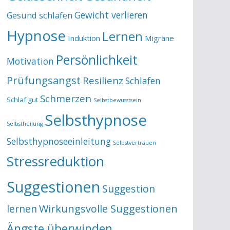
Gewicht verlieren
Gesund schlafen
Hypnose
Lernen
Induktion
Migräne
Persönlichkeit
Motivation
Prüfungsangst
Resilienz
Schlafen
Schmerzen
Schlaf gut
Selbstbewusstsein
Selbsthypnose
Selbstheilung
Selbsthypnoseeinleitung
Selbstvertrauen
Stressreduktion
Suggestionen
Suggestion
lernen
Wirkungsvolle Suggestionen
Ängste überwinden