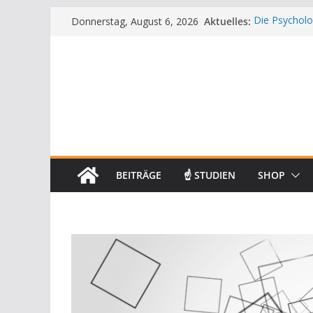
Zum
Aktuelles:
Die Psycholo
Donnerstag, August 6, 2026
Inhalt
Die Wissensch
Mit positive
springen
Die Wissens
Achtsamkeit 
BEITRÄGE
☝ STUDIEN
SHOP