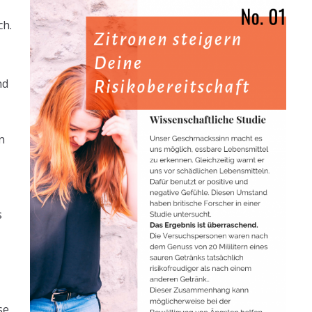
ch.
nd
n
s
se